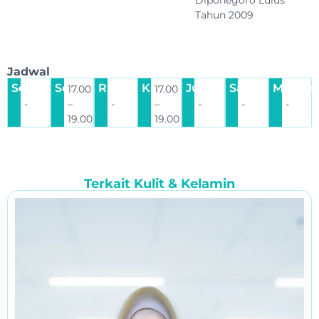
Tahun 2009
Jadwal
Senin
Selasa
Rabu
Kamis
Jumat
Sabtu
Minggu
17.00
17.00
-
–
-
–
-
-
-
19.00
19.00
Terkait
Kulit & Kelamin