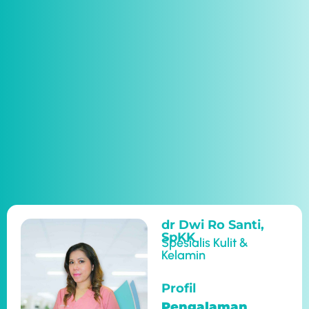
dr Dwi Ro Santi,
SpKK
Spesialis Kulit &
Kelamin
Profil
Pengalaman