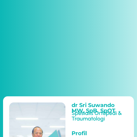
dr Sri Suwando
MW, SpB, SpOT
Spesialis Ortopedi &
Traumatologi
Profil