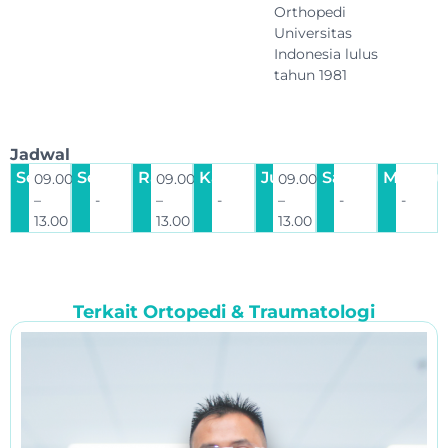
Orthopedi
Universitas
Indonesia lulus
tahun 1981
Jadwal
Senin
Selasa
Rabu
Kamis
Jumat
Sabtu
Minggu
09.00
09.00
09.00
–
-
–
-
–
-
-
13.00
13.00
13.00
Terkait
Ortopedi & Traumatologi