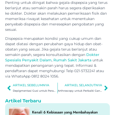
Penting untuk diingat bahwa gejala dispepsia yang terus
berlanjut atau semakin parah harus segera diperiksakan
ke dokter. Dokter akan melakukan pemeriksaan fisik dan
memeriksa riwayat kesehatan untuk menentukan
penyebab dispepsia dan meresepkan pengobatan yang
sesuai.
Dispepsia merupakan kondisi yang cukup umum dan
dapat diatasi dengan perubahan gaya hidup dan obat-
obatan yang sesuai. Jika gejala terus berlanjut atau
semakin parah, segera konsultasikan dengan
Dokter
Spesialis Penyakit Dalam
,
Rumah Sakit Jakarta
untuk
mendapatkan penanganan yang tepat. Informasi &
pendaftaran dapat menghubungi Telp 021-5732241 atau
via WhatsApp 0812 8024 1056.
ARTIKEL SEBELUMNYA
ARTIKEL SELANJUTNYA
Depigmentasi Gusi untuk Perawatan Estetik Gusi Gelap
Arthroscopy untuk Perbaiki Gangguan Sendi Lutut
Artikel Terbaru
Kenali 6 Kebiasaan yang Membahayakan